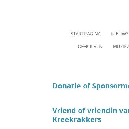
Ga
direct
naar
de
STARTPAGINA
NIEUWS,
hoofdinhoud
OFFICIEREN
MUZIK
Donatie of Sponsorm
Vr
iend of vriendin v
Kreekrakkers