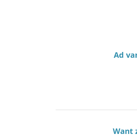
Ad va
Want z