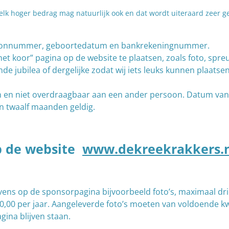
 elk hoger bedrag mag natuurlijk ook en dat wordt uiteraard zeer 
oonnummer, geboortedatum en bankrekeningnummer.
t koor” pagina op de website te plaatsen, zoals foto, spreuk
e jubilea of dergelijke zodat wij iets leuks kunnen plaatse
en niet overdraagbaar aan een ander persoon. Datum van b
n twaalf maanden geldig.
op de website
www.dekreekrakkers.n
ens op de sponsorpagina bijvoorbeeld foto’s, maximaal drie
00 per jaar. Aangeleverde foto’s moeten van voldoende kwalit
ina blijven staan.